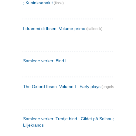
; Kuninkaanalut
(finsk)
I drammi di Ibsen. Volume primo
(italiensk)
Samlede verker. Bind I
The Oxford Ibsen. Volume I : Early plays
(engelsk)
Samlede verker. Tredje bind : Gildet på Solhaug ; Olaf
Liljekrands