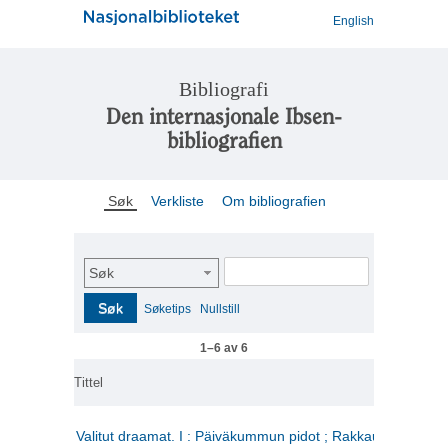
English
Bibliografi
Den internasjonale Ibsen-
bibliografien
Søk
Verkliste
Om bibliografien
Søk
Søk
Søketips
Nullstill
1–6 av 6
Tittel
Valitut draamat. I : Päiväkummun pidot ; Rakkauden kome