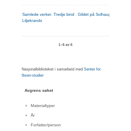
Samlede verker. Tredje bind : Gildet på Solhaug ; Olaf
Liljekrands
1–6 av 6
Nasjonalbiblioteket i samarbeid med
Senter for
Ibsen-studier
Avgrens søket
Materialtyper
År
Forfatter/person