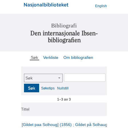
English
Bibliografi
Den internasjonale Ibsen-
bibliografien
Søk
Verkliste
Om bibliografien
Søk
Søk
Søketips
Nullstill
1–3 av 3
Tittel
[Gildet paa Solhoug] (1856) ; Gildet på Solhaug (1883) ;