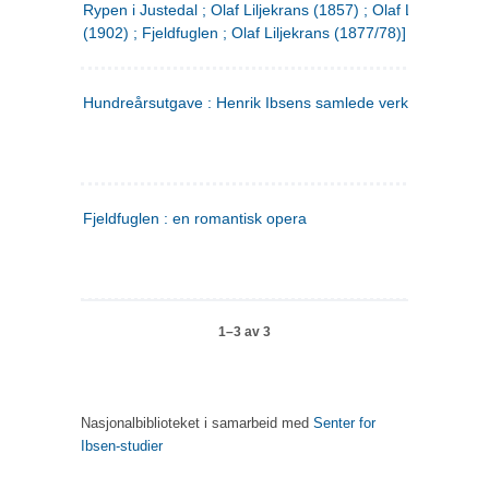
Rypen i Justedal ; Olaf Liljekrans (1857) ; Olaf Liljekrans
(1902) ; Fjeldfuglen ; Olaf Liljekrans (1877/78)]
Hundreårsutgave : Henrik Ibsens samlede verker. 3
Fjeldfuglen : en romantisk opera
1–3 av 3
Nasjonalbiblioteket i samarbeid med
Senter for
Ibsen-studier