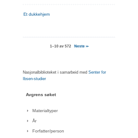
Et dukkehjem
Neste
1–10 av 572
>>
Nasjonalbiblioteket i samarbeid med
Senter for
Ibsen-studier
Avgrens søket
Materialtyper
År
Forfatter/person