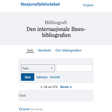
English
Bibliografi
Den internasjonale Ibsen-
bibliografien
Søk
Verkliste
Om bibliografien
Søk
Søk
Søketips
Nullstill
Neste
1–10 av 572
>>
Tittel
Drame
(kroatisk)