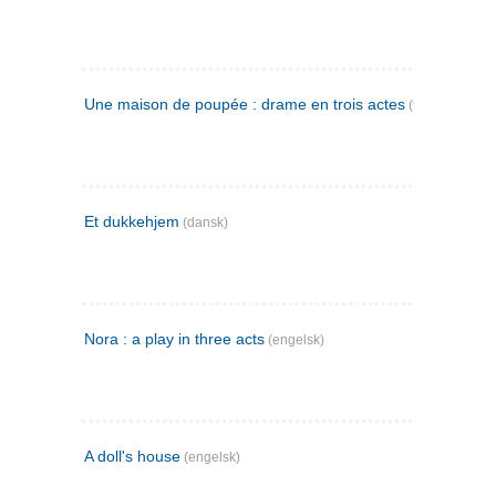
Une maison de poupée : drame en trois actes
(fransk)
Et dukkehjem
(dansk)
Nora : a play in three acts
(engelsk)
A doll's house
(engelsk)