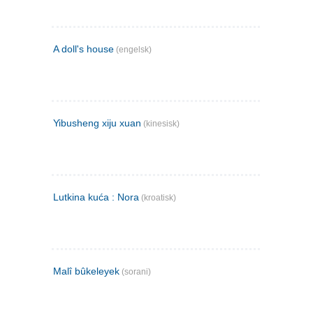
A doll's house
(engelsk)
Yibusheng xiju xuan
(kinesisk)
Lutkina kuća : Nora
(kroatisk)
Malî bûkeleyek
(sorani)