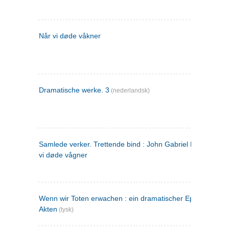
Når vi døde våkner
Dramatische werke. 3
(nederlandsk)
Samlede verker. Trettende bind : John Gabriel Borkman ; 
vi døde vågner
Wenn wir Toten erwachen : ein dramatischer Epilog in drei
Akten
(tysk)