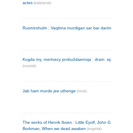
actes
(katalansk)
Rusmirshulm ; Vaqtima murdigan sar bar darim
(farsi)
Kogda my, mertvecy probuždaemsja : dram. epilog v 3 d
(russisk)
Jab ham murde jee uthenge
(hindi)
The works of Henrik Ibsen : Little Eyolf, John Gabriel
Borkman, When we dead awaken
(engelsk)