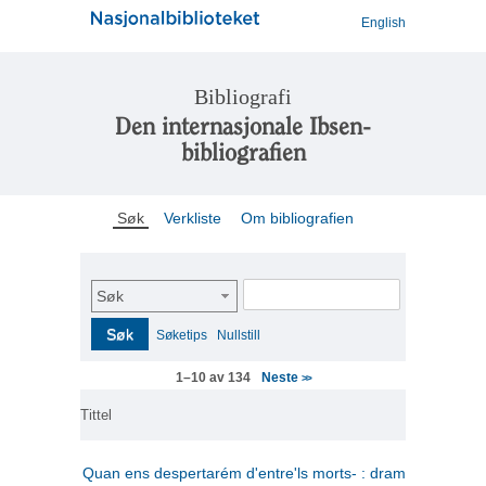
English
Bibliografi
Den internasjonale Ibsen-
bibliografien
Søk
Verkliste
Om bibliografien
Søk
Søk
Søketips
Nullstill
Neste
1–10 av 134
>>
Tittel
Quan ens despertarém d'entre'ls morts- : drama en tres