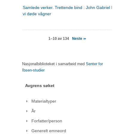
Samlede verker. Trettende bind : John Gabriel Borkman ; 
vi døde vågner
Neste
1–10 av 134
>>
Nasjonalbiblioteket i samarbeid med
Senter for
Ibsen-studier
Avgrens søket
Materialtyper
År
Forfatter/person
Generelt emneord