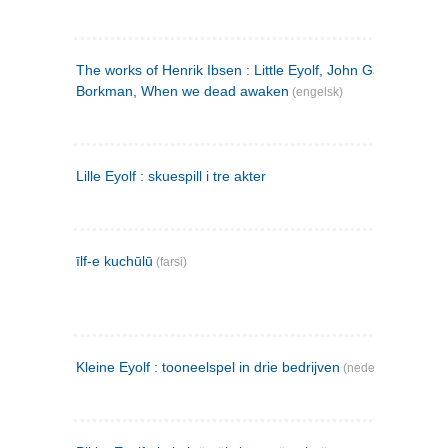
The works of Henrik Ibsen : Little Eyolf, John Gabriel
Borkman, When we dead awaken
(engelsk)
Lille Eyolf : skuespill i tre akter
īlf-e kuchūlū
(farsi)
Kleine Eyolf : tooneelspel in drie bedrijven
(nederlandsk)