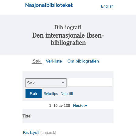
English
Bibliografi
Den internasjonale Ibsen-
bibliografien
Søk
Verkliste
Om bibliografien
Søk
Søk
Søketips
Nullstill
Neste
1–10 av 138
>>
Tittel
Kis Eyolf
(ungarsk)