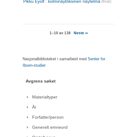
Pikku Eyolf : kolminäytöksinen näytelmä
(finsk)
Neste
1–10 av 138
>>
Nasjonalbiblioteket i samarbeid med
Senter for
Ibsen-studier
Avgrens søket
Materialtyper
År
Forfatter/person
Generelt emneord