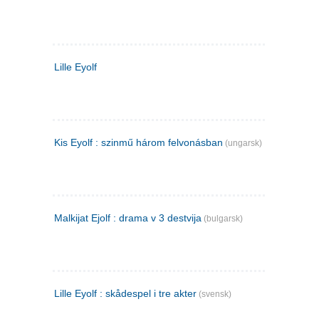
Lille Eyolf
Kis Eyolf : szinmű három felvonásban
(ungarsk)
Malkijat Ejolf : drama v 3 destvija
(bulgarsk)
Lille Eyolf : skådespel i tre akter
(svensk)