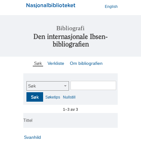
English
Bibliografi
Den internasjonale Ibsen-
bibliografien
Søk
Verkliste
Om bibliografien
Søk
Søk
Søketips
Nullstill
1–3 av 3
Tittel
Svanhild