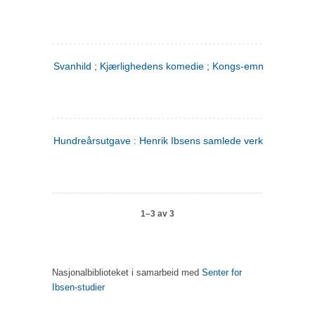
Svanhild ; Kjærlighedens komedie ; Kongs-emnerne
Hundreårsutgave : Henrik Ibsens samlede verker. 4
1–3 av 3
Nasjonalbiblioteket i samarbeid med
Senter for
Ibsen-studier