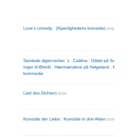
Love's comedy : (Kjaerlighedens komedie)
(engelsk)
Samlede digterverker. 1 : Catilina ; Gildet på Solhaug ; Fru
Inger til Østråt ; Hærmændene på Helgeland ; Kjærlighede
kommedie
Lied des Dichters
(tysk)
Komödie der Liebe : Komödie in drei Akten
(tysk)