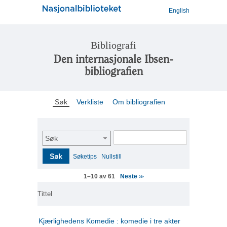
English
Bibliografi
Den internasjonale Ibsen-
bibliografien
Søk
Verkliste
Om bibliografien
Søk
Søk
Søketips
Nullstill
Neste
1–10 av 61
>>
Tittel
Kjærlighedens Komedie : komedie i tre akter