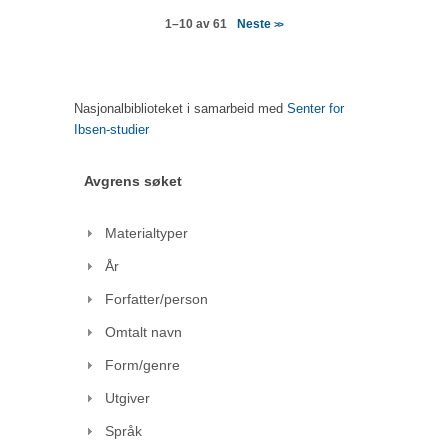
Neste
1–10 av 61
>>
Nasjonalbiblioteket i samarbeid med
Senter for
Ibsen-studier
Avgrens søket
Materialtyper
År
Forfatter/person
Omtalt navn
Form/genre
Utgiver
Språk