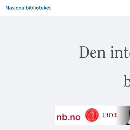
Den int
b