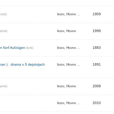
1959
Ibsen, Henrik ...
sisk)
1999
Ibsen, Henrik
elsk)
in fünf Aufzügen
1883
Ibsen, Henrik ...
(tysk)
an ) : drama v 5 dejstvijach
1891
Ibsen, Henrik ...
2008
Ibsen, Henrik
elsk)
2010
Ibsen, Henrik ...