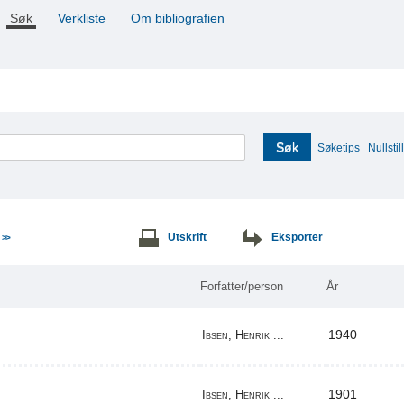
Søk
Verkliste
Om bibliografien
Søk
Søketips
Nullstill
e
Utskrift
Eksporter
>>
Forfatter/person
År
1940
Ibsen, Henrik ...
1901
Ibsen, Henrik ...