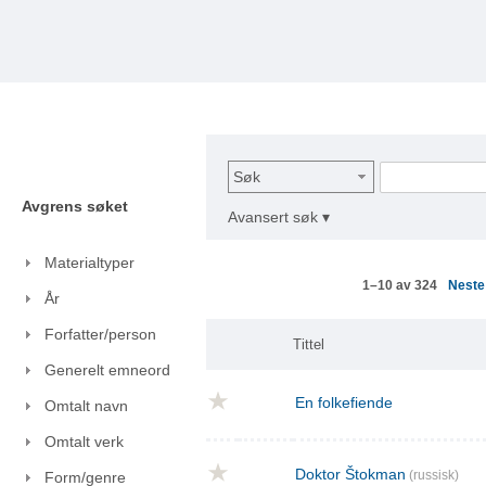
Søk
Avgrens søket
Avansert søk ▾
Materialtyper
Nest
1–10 av 324
År
Forfatter/person
Tittel
Generelt emneord
En folkefiende
Omtalt navn
Omtalt verk
Doktor Štokman
(russisk)
Form/genre