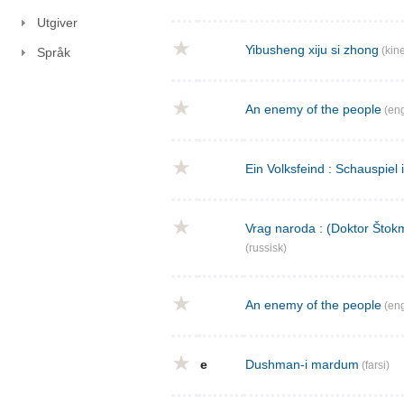
Utgiver
Yibusheng xiju si zhong
(kine
Språk
An enemy of the people
(eng
Ein Volksfeind : Schauspiel 
Vrag naroda : (Doktor Štokm
(russisk)
An enemy of the people
(eng
e
Dushman-i mardum
(farsi)