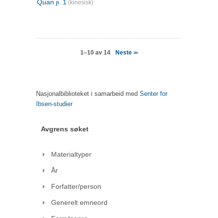
Quan ji. 1
(kinesisk)
Neste
1–10 av 14
>>
Nasjonalbiblioteket i samarbeid med
Senter for
Ibsen-studier
Avgrens søket
Materialtyper
År
Forfatter/person
Generelt emneord