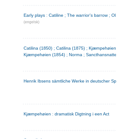
Early plays : Catiline ; The warrior's barrow ; Olaf Liljekran
(engelsk)
Catilina (1850) ; Catilina (1875) ; Kjæmpehøien (1850) ;
Kjæmpehøien (1854) ; Norma ; Sancthansnatten
Henrik Ibsens sämtliche Werke in deutscher Sprache. 2
(ty
Kjæmpehøien : dramatisk Digtning i een Act