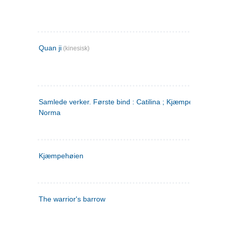
Quan ji
(kinesisk)
Samlede verker. Første bind : Catilina ; Kjæmpehøien ;
Norma
Kjæmpehøien
The warrior's barrow