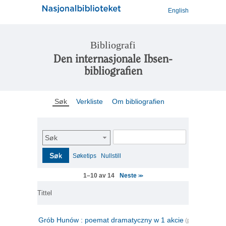
English
Bibliografi
Den internasjonale Ibsen-
bibliografien
Søk
Verkliste
Om bibliografien
Søk
Søk
Søketips
Nullstill
Neste
1–10 av 14
>>
Tittel
Grób Hunów : poemat dramatyczny w 1 akcie
(polsk)