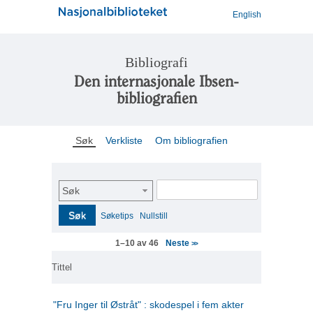
English
Bibliografi
Den internasjonale Ibsen-
bibliografien
Søk
Verkliste
Om bibliografien
Søk
Søk
Søketips
Nullstill
Neste
1–10 av 46
>>
Tittel
"Fru Inger til Østråt" : skodespel i fem akter