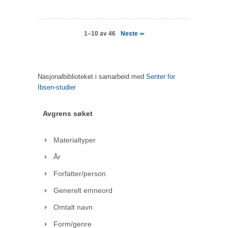
Neste
1–10 av 46
>>
Nasjonalbiblioteket i samarbeid med
Senter for
Ibsen-studier
Avgrens søket
Materialtyper
År
Forfatter/person
Generelt emneord
Omtalt navn
Form/genre