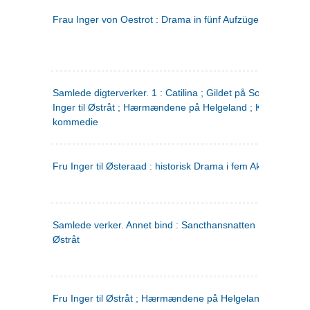
Frau Inger von Oestrot : Drama in fünf Aufzügen
(tysk)
Samlede digterverker. 1 : Catilina ; Gildet på Solhaug ; Fru
Inger til Østråt ; Hærmændene på Helgeland ; Kjærlighede
kommedie
Fru Inger til Østeraad : historisk Drama i fem Akter
Samlede verker. Annet bind : Sancthansnatten ; Fru Inger ti
Østråt
Fru Inger til Østråt ; Hærmændene på Helgeland