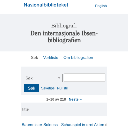
English
Bibliografi
Den internasjonale Ibsen-
bibliografien
Søk
Verkliste
Om bibliografien
Søk
Søk
Søketips
Nullstill
Neste
1–10 av 218
>>
Tittel
Baumeister Solness : Schauspiel in drei Akten
(tysk)