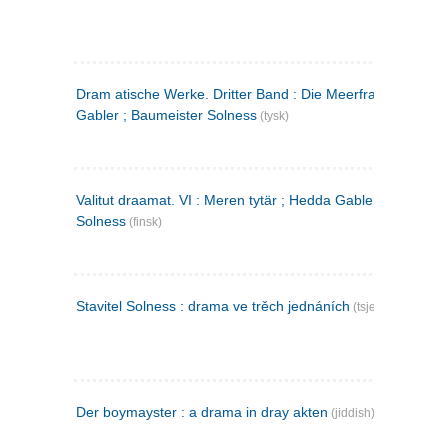
Dram atische Werke. Dritter Band : Die Meerfrau ; Hedda
Gabler ; Baumeister Solness
(tysk)
Valitut draamat. VI : Meren tytär ; Hedda Gabler ; Rakentaj
Solness
(finsk)
Stavitel Solness : drama ve trěch jednáních
(tsjekkisk)
Der boymayster : a drama in dray akten
(jiddish)