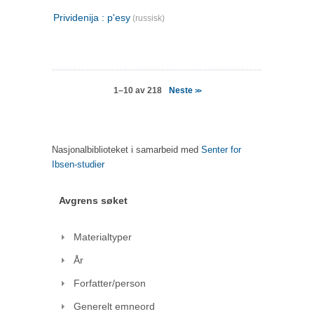
Prividenija : p'esy
(russisk)
Neste
1–10 av 218
>>
Nasjonalbiblioteket i samarbeid med
Senter for
Ibsen-studier
Avgrens søket
Materialtyper
År
Forfatter/person
Generelt emneord