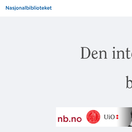
Den int
b