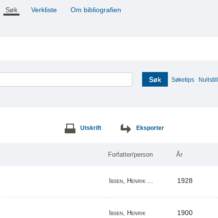
Søk
Verkliste
Om bibliografien
Søk
Søketips
Nullstill
Utskrift
Eksporter
Forfatter/person
År
1928
Ibsen, Henrik ...
1900
Ibsen, Henrik