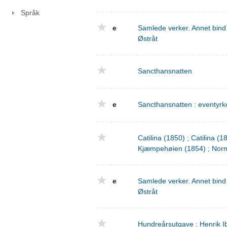
Språk
e
Samlede verker. Annet bind 
Østråt
Sancthansnatten
e
Sancthansnatten : eventyrko
Catilina (1850) ; Catilina (
Kjæmpehøien (1854) ; Norm
e
Samlede verker. Annet bind 
Østråt
Hundreårsutgave : Henrik I