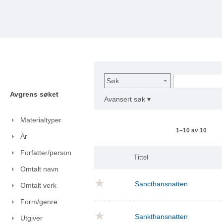
Søk
Avgrens søket
Avansert søk ▾
Materialtyper
1–10 av 10
År
Forfatter/person
Tittel
Omtalt navn
Sancthansnatten
Omtalt verk
Form/genre
Sankthansnatten
Utgiver