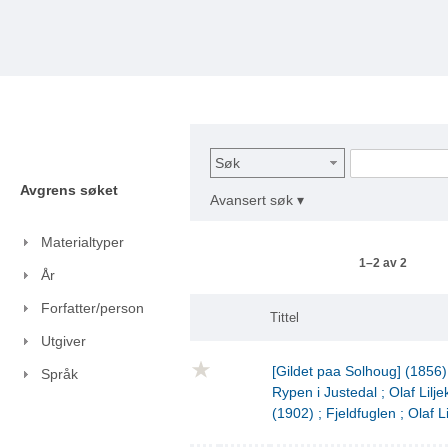
Søk
Avgrens søket
Avansert søk ▾
Materialtyper
1–2 av 2
År
Forfatter/person
Tittel
Utgiver
[Gildet paa Solhoug] (1856)
Språk
Rypen i Justedal ; Olaf Lilje
(1902) ; Fjeldfuglen ; Olaf L