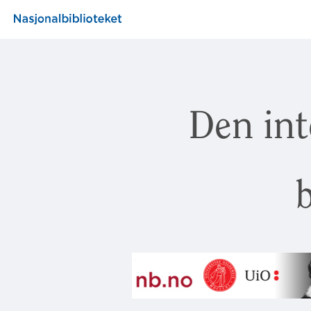
Den int
b