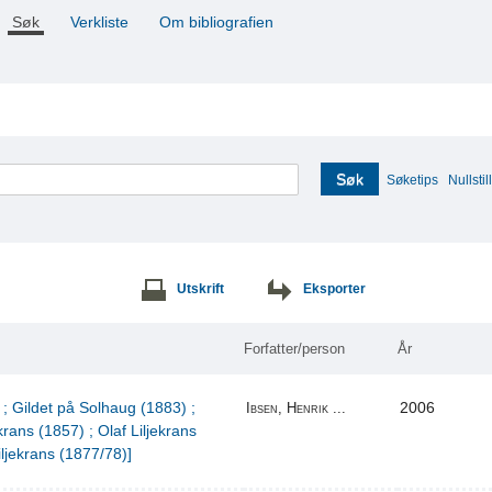
Søk
Verkliste
Om bibliografien
Søk
Søketips
Nullstill
Utskrift
Eksporter
Forfatter/person
År
 ; Gildet på Solhaug (1883) ;
2006
Ibsen, Henrik ...
krans (1857) ; Olaf Liljekrans
iljekrans (1877/78)]