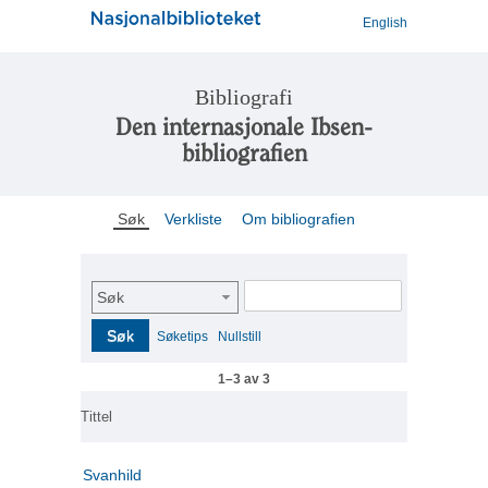
English
Bibliografi
Den internasjonale Ibsen-
bibliografien
Søk
Verkliste
Om bibliografien
Søk
Søk
Søketips
Nullstill
1–3 av 3
Tittel
Svanhild