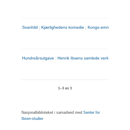
Svanhild ; Kjærlighedens komedie ; Kongs-emnerne
Hundreårsutgave : Henrik Ibsens samlede verker. 4
1–3 av 3
Nasjonalbiblioteket i samarbeid med
Senter for
Ibsen-studier