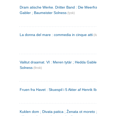
Dram atische Werke. Dritter Band : Die Meerfrau ; Hedda
Gabler ; Baumeister Solness
(tysk)
La donna del mare : commedia in cinque atti
(italiensk)
Valitut draamat. VI : Meren tytär ; Hedda Gabler ; Rakentaj
Solness
(finsk)
Fruen fra Havet : Skuespil i 5 Akter af Henrik Ibsen
Kuklen dom ; Divata patica ; Ženata ot moreto ; Malkijat Ejo