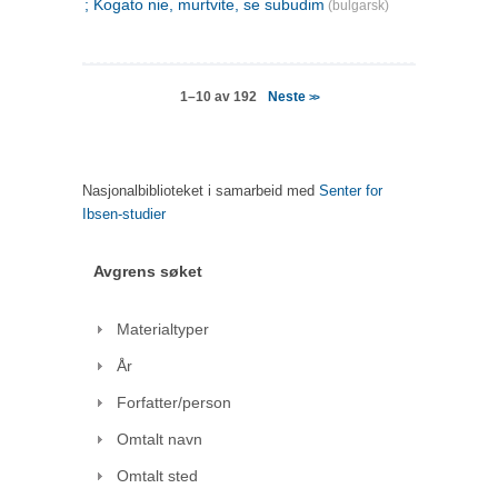
; Kogato nie, murtvite, se subudim
(bulgarsk)
Neste
1–10 av 192
>>
Nasjonalbiblioteket i samarbeid med
Senter for
Ibsen-studier
Avgrens søket
Materialtyper
År
Forfatter/person
Omtalt navn
Omtalt sted