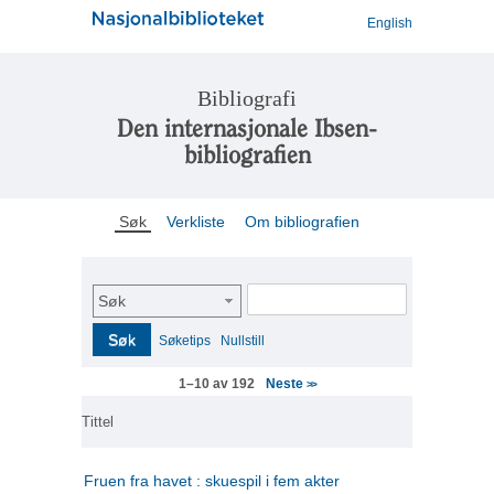
English
Bibliografi
Den internasjonale Ibsen-
bibliografien
Søk
Verkliste
Om bibliografien
Søk
Søk
Søketips
Nullstill
Neste
1–10 av 192
>>
Tittel
Fruen fra havet : skuespil i fem akter