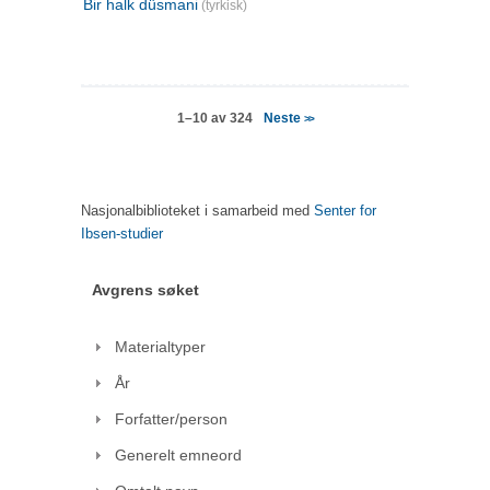
Bir halk düsmani
(tyrkisk)
Neste
1–10 av 324
>>
Nasjonalbiblioteket i samarbeid med
Senter for
Ibsen-studier
Avgrens søket
Materialtyper
År
Forfatter/person
Generelt emneord