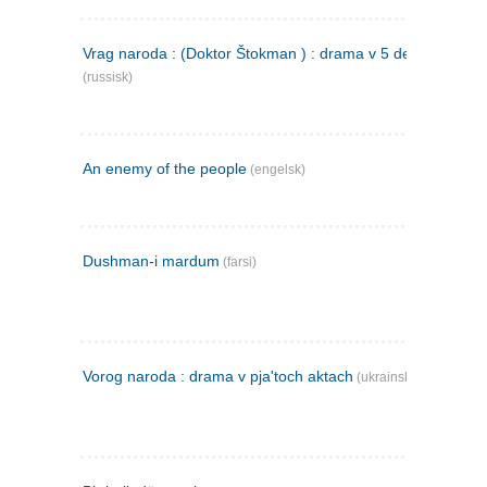
Vrag naroda : (Doktor Štokman ) : drama v 5 dejstvijach
(russisk)
An enemy of the people
(engelsk)
Dushman-i mardum
(farsi)
Vorog naroda : drama v pja'toch aktach
(ukrainsk)