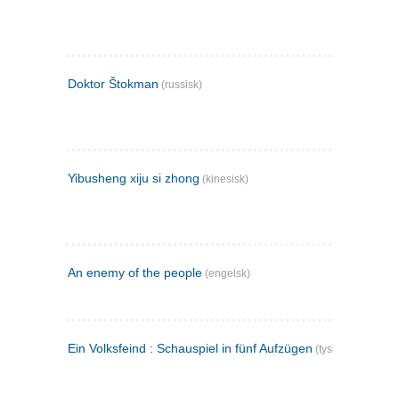
Doktor Štokman
(russisk)
Yibusheng xiju si zhong
(kinesisk)
An enemy of the people
(engelsk)
Ein Volksfeind : Schauspiel in fünf Aufzügen
(tysk)