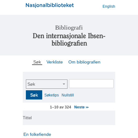
English
Bibliografi
Den internasjonale Ibsen-
bibliografien
Søk
Verkliste
Om bibliografien
Søk
Søk
Søketips
Nullstill
Neste
1–10 av 324
>>
Tittel
En folkefiende