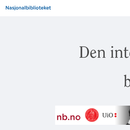
Den int
b