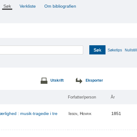
Søk
Verkliste
Om bibliografien
Søk
Søketips
Nullstill
Utskrift
Eksporter
Forfatter/person
År
ærlighed : musik-tragedie i tre
1851
Ibsen, Henrik