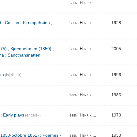
Ibsen, Henrik ...
 : Catilina ; Kjæmpehøien ;
1928
Ibsen, Henrik ...
1875) ; Kjæmpehøien (1850) ;
2005
Ibsen, Henrik ...
a ; Sancthansnatten
ka
1996
Ibsen, Henrik
(tsjekkisk)
1986
Ibsen, Henrik ...
: Early plays
1970
Ibsen, Henrik ...
(engelsk)
l 1850-octobre 1851) : Poèmes -
1930
Ibsen, Henrik ...