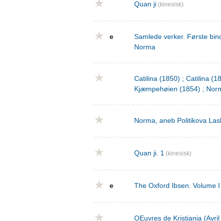
Quan ji
(kinesisk)
e
Samlede verker. Første bind
Norma
Catilina (1850) ; Catilina (
Kjæmpehøien (1854) ; Norm
Norma, aneb Politikova Las
Quan ji. 1
(kinesisk)
e
The Oxford Ibsen. Volume I 
OEuvres de Kristiania (Avri