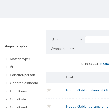
Søk
Avgrens søket
Avansert søk ▾
Materialtyper
Nest
1–10 av 354
År
Forfatter/person
Tittel
Generelt emneord
Hedda Gabler : skuespil i fi
Omtalt navn
Omtalt sted
Hedda Gabler : drame en q
Omtalt verk