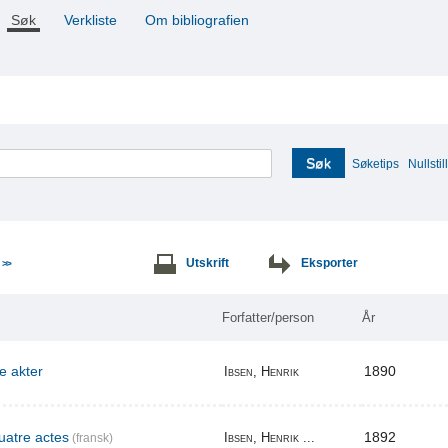
Søk
Verkliste
Om bibliografien
Søk
Søketips
Nullstill
e
Utskrift
Eksporter
>>
Forfatter/person
År
re akter
1890
Ibsen, Henrik
uatre actes
1892
Ibsen, Henrik ...
(fransk)