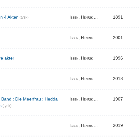
in 4 Akten
1891
Ibsen, Henrik ...
(tysk)
2001
Ibsen, Henrik ...
re akter
1996
Ibsen, Henrik
2018
Ibsen, Henrik ...
r Band : Die Meerfrau ; Hedda
1907
Ibsen, Henrik ...
s
(tysk)
2019
Ibsen, Henrik ...