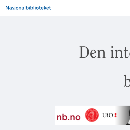
Den int
b