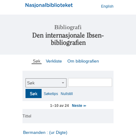
English
Bibliografi
Den internasjonale Ibsen-
bibliografien
Søk
Verkliste
Om bibliografien
Søk
Søk
Søketips
Nullstill
Neste
1–10 av 24
>>
Tittel
Bermanden : (ur Digte)