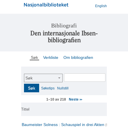
English
Bibliografi
Den internasjonale Ibsen-
bibliografien
Søk
Verkliste
Om bibliografien
Søk
Søk
Søketips
Nullstill
Neste
1–10 av 218
>>
Tittel
Baumeister Solness : Schauspiel in drei Akten
(tysk)