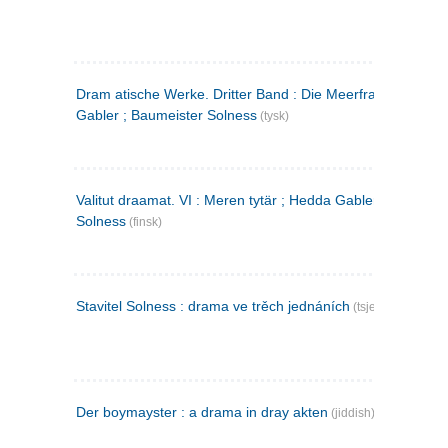
Dram atische Werke. Dritter Band : Die Meerfrau ; Hedda
Gabler ; Baumeister Solness
(tysk)
Valitut draamat. VI : Meren tytär ; Hedda Gabler ; Rakentaj
Solness
(finsk)
Stavitel Solness : drama ve trěch jednáních
(tsjekkisk)
Der boymayster : a drama in dray akten
(jiddish)