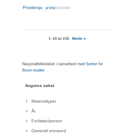
Prividenija : p'esy
(russisk)
Neste
1–10 av 218
>>
Nasjonalbiblioteket i samarbeid med
Senter for
Ibsen-studier
Avgrens søket
Materialtyper
År
Forfatter/person
Generelt emneord