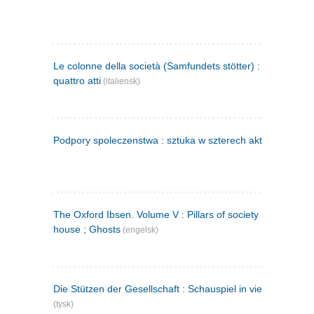
Le colonne della società (Samfundets stötter) : commedia 
quattro atti
(italiensk)
Podpory spoleczenstwa : sztuka w szterech aktach
(polsk)
The Oxford Ibsen. Volume V : Pillars of society ; A doll's
house ; Ghosts
(engelsk)
Die Stützen der Gesellschaft : Schauspiel in vier Aufzügen
(tysk)