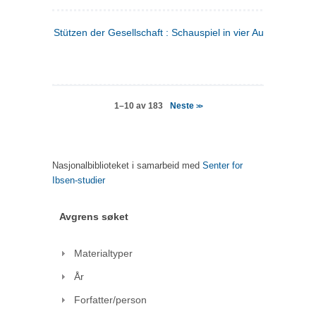
Stützen der Gesellschaft : Schauspiel in vier Aufzügen
(tysk
Neste
1–10 av 183
>>
Nasjonalbiblioteket i samarbeid med
Senter for
Ibsen-studier
Avgrens søket
Materialtyper
År
Forfatter/person