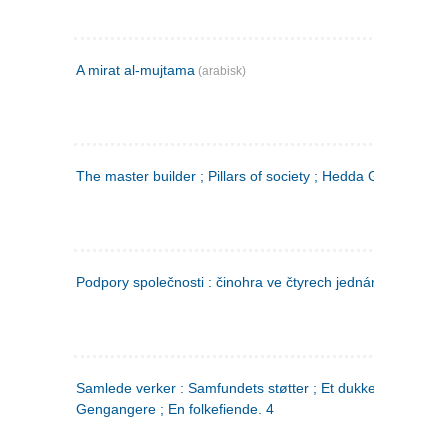
A mirat al-mujtama
(arabisk)
The master builder ; Pillars of society ; Hedda Gabler
Podpory společnosti : činohra ve čtyrech jednáních
(tsjekkis
Samlede verker : Samfundets støtter ; Et dukkehjem ;
Gengangere ; En folkefiende. 4