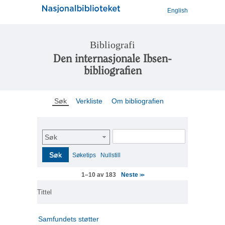
English
Bibliografi
Den internasjonale Ibsen-
bibliografien
Søk
Verkliste
Om bibliografien
Søk
Søk
Søketips
Nullstill
Neste
1–10 av 183
>>
Tittel
Samfundets støtter