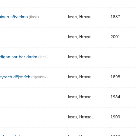
sinen näytelma
1887
Ibsen, Henrik ...
(finsk)
2001
Ibsen, Henrik ...
digan sar bar darim
Ibsen, Henrik ...
(farsi)
tyrech dějstvích
1898
Ibsen, Henrik ...
(tsjekkisk)
1984
Ibsen, Henrik ...
1909
Ibsen, Henrik ...