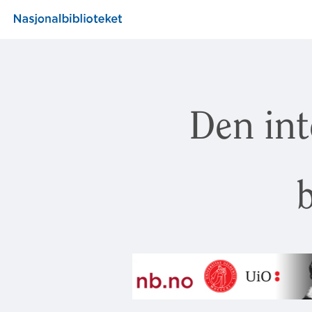
Den int
b