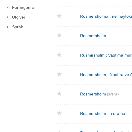
Form/genre
Rosmersholma : nelinäytök
Utgiver
Språk
Rosmersholm
Rusmirshulm ; Vaqtima mur
Rosmersholm : činohra ve č
Rosmersholm
(svensk)
Rosmersholm : a drama