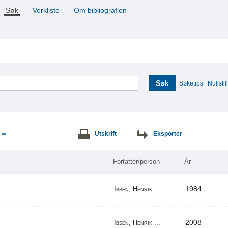
Søk
Verkliste
Om bibliografien
Søk
Søketips
Nullstill
e
Utskrift
Eksporter
>>
Forfatter/person
År
1984
Ibsen, Henrik ...
2008
Ibsen, Henrik ...