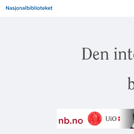
Den int
b