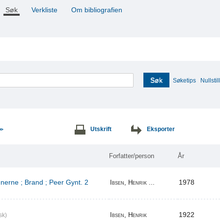
Søk
Verkliste
Om bibliografien
Søk
Søketips
Nullstill
Utskrift
Eksporter
>>
Forfatter/person
År
erne ; Brand ; Peer Gynt. 2
1978
Ibsen, Henrik ...
1922
Ibsen, Henrik
sk)