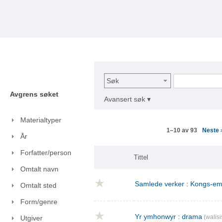
Søk
Avgrens søket
Avansert søk ▾
Materialtyper
Neste
1–10 av 93
År
Forfatter/person
Tittel
Omtalt navn
Samlede verker : Kongs-emn
Omtalt sted
Form/genre
Yr ymhonwyr : drama
(walisi
Utgiver