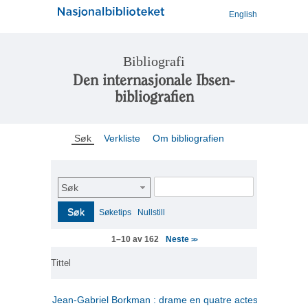
English
Bibliografi
Den internasjonale Ibsen-
bibliografien
Søk
Verkliste
Om bibliografien
Søk
Søk
Søketips
Nullstill
Neste
1–10 av 162
>>
Tittel
Jean-Gabriel Borkman : drame en quatre actes
(fransk)