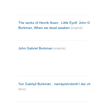
The works of Henrik Ibsen : Little Eyolf, John Gabriel
Borkman, When we dead awaken
(engelsk)
John Gabriel Borkman
(engelsk)
Yun Gabīiyil Burkmān : namāyishnāmihʹī dar chahār pardih
(farsi)