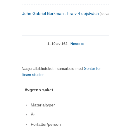
John Gabriel Borkman : hra v 4 dejstvách
(slovakisk)
Neste
1–10 av 162
>>
Nasjonalbiblioteket i samarbeid med
Senter for
Ibsen-studier
Avgrens søket
Materialtyper
År
Forfatter/person