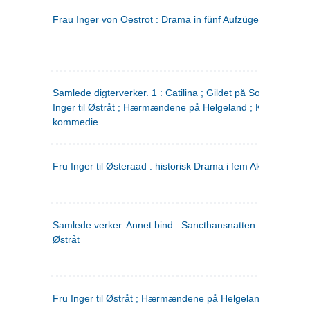
Frau Inger von Oestrot : Drama in fünf Aufzügen
(tysk)
Samlede digterverker. 1 : Catilina ; Gildet på Solhaug ; Fru
Inger til Østråt ; Hærmændene på Helgeland ; Kjærlighede
kommedie
Fru Inger til Østeraad : historisk Drama i fem Akter
Samlede verker. Annet bind : Sancthansnatten ; Fru Inger ti
Østråt
Fru Inger til Østråt ; Hærmændene på Helgeland