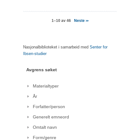
Neste
1–10 av 46
>>
Nasjonalbiblioteket i samarbeid med
Senter for
Ibsen-studier
Avgrens søket
Materialtyper
År
Forfatter/person
Generelt emneord
Omtalt navn
Form/genre