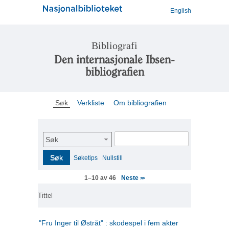
English
Bibliografi
Den internasjonale Ibsen-
bibliografien
Søk
Verkliste
Om bibliografien
Søk
Søk
Søketips
Nullstill
Neste
1–10 av 46
>>
Tittel
"Fru Inger til Østråt" : skodespel i fem akter