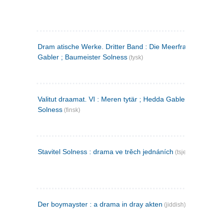
Dram atische Werke. Dritter Band : Die Meerfrau ; Hedda
Gabler ; Baumeister Solness
(tysk)
Valitut draamat. VI : Meren tytär ; Hedda Gabler ; Rakentaj
Solness
(finsk)
Stavitel Solness : drama ve trěch jednáních
(tsjekkisk)
Der boymayster : a drama in dray akten
(jiddish)