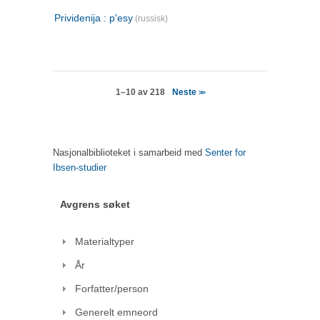
Prividenija : p'esy
(russisk)
Neste
1–10 av 218
>>
Nasjonalbiblioteket i samarbeid med
Senter for
Ibsen-studier
Avgrens søket
Materialtyper
År
Forfatter/person
Generelt emneord