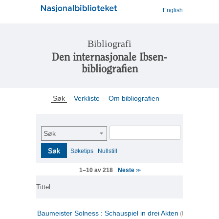
English
Bibliografi
Den internasjonale Ibsen-
bibliografien
Søk
Verkliste
Om bibliografien
Søk
Søk
Søketips
Nullstill
Neste
1–10 av 218
>>
Tittel
Baumeister Solness : Schauspiel in drei Akten
(tysk)