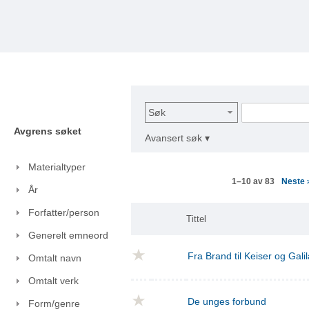
Søk
Avgrens søket
Avansert søk ▾
Materialtyper
Neste
1–10 av 83
År
Forfatter/person
Tittel
Generelt emneord
Fra Brand til Keiser og Gal
Omtalt navn
Omtalt verk
De unges forbund
Form/genre