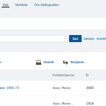
Søk
Verkliste
Om bibliografien
Søk
Søketips
Nullstill
Utskrift
Eksporter
>>
Forfatter/person
År
ilæer 1866-73
2000
Ibsen, Henrik
1918
Ibsen, Henrik ...