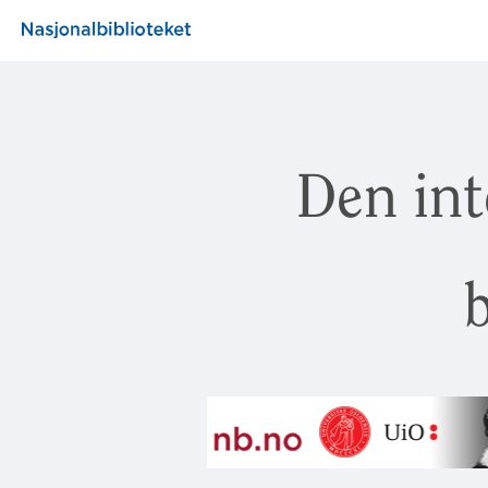
Den int
b