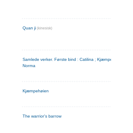
Quan ji
(kinesisk)
Samlede verker. Første bind : Catilina ; Kjæmpehøien ;
Norma
Kjæmpehøien
The warrior's barrow