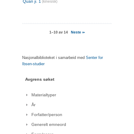
Quan ji. 1
(kinesisk)
Neste
1–10 av 14
>>
Nasjonalbiblioteket i samarbeid med
Senter for
Ibsen-studier
Avgrens søket
Materialtyper
År
Forfatter/person
Generelt emneord