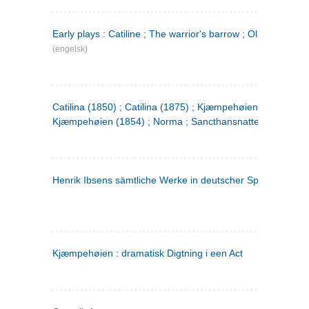
Early plays : Catiline ; The warrior's barrow ; Olaf Liljekran
(engelsk)
Catilina (1850) ; Catilina (1875) ; Kjæmpehøien (1850) ;
Kjæmpehøien (1854) ; Norma ; Sancthansnatten
Henrik Ibsens sämtliche Werke in deutscher Sprache. 2
(ty
Kjæmpehøien : dramatisk Digtning i een Act