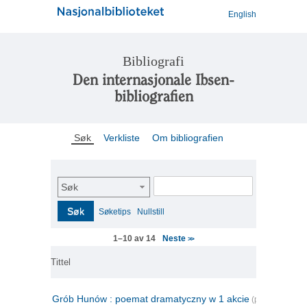
English
Bibliografi
Den internasjonale Ibsen-
bibliografien
Søk
Verkliste
Om bibliografien
Søk
Søk
Søketips
Nullstill
Neste
1–10 av 14
>>
Tittel
Grób Hunów : poemat dramatyczny w 1 akcie
(polsk)