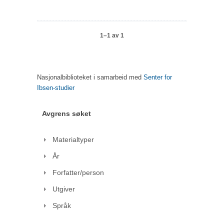
1–1 av 1
Nasjonalbiblioteket i samarbeid med
Senter for
Ibsen-studier
Avgrens søket
Materialtyper
År
Forfatter/person
Utgiver
Språk