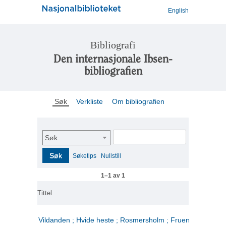
English
Bibliografi
Den internasjonale Ibsen-
bibliografien
Søk
Verkliste
Om bibliografien
Søk
Søk
Søketips
Nullstill
1–1 av 1
Tittel
Vildanden ; Hvide heste ; Rosmersholm ; Fruen fra havet