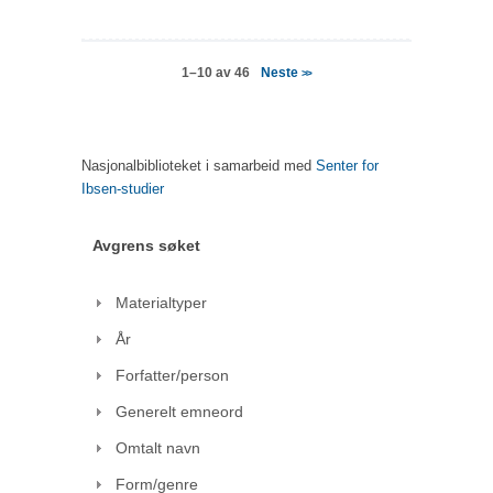
Neste
1–10 av 46
>>
Nasjonalbiblioteket i samarbeid med
Senter for
Ibsen-studier
Avgrens søket
Materialtyper
År
Forfatter/person
Generelt emneord
Omtalt navn
Form/genre