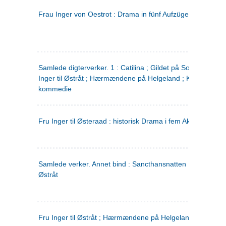
Frau Inger von Oestrot : Drama in fünf Aufzügen
(tysk)
Samlede digterverker. 1 : Catilina ; Gildet på Solhaug ; Fru
Inger til Østråt ; Hærmændene på Helgeland ; Kjærlighede
kommedie
Fru Inger til Østeraad : historisk Drama i fem Akter
Samlede verker. Annet bind : Sancthansnatten ; Fru Inger ti
Østråt
Fru Inger til Østråt ; Hærmændene på Helgeland