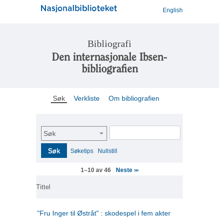
English
Bibliografi
Den internasjonale Ibsen-
bibliografien
Søk
Verkliste
Om bibliografien
Søk
Søk
Søketips
Nullstill
Neste
1–10 av 46
>>
Tittel
"Fru Inger til Østråt" : skodespel i fem akter