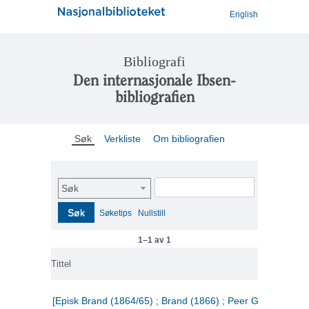
English
Bibliografi
Den internasjonale Ibsen-
bibliografien
Søk
Verkliste
Om bibliografien
Søk
Søk
Søketips
Nullstill
1–1 av 1
Tittel
[Episk Brand (1864/65) ; Brand (1866) ; Peer Gynt (1867)]