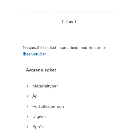
1–1 av 1
Nasjonalbiblioteket i samarbeid med
Senter for
Ibsen-studier
Avgrens søket
Materialtyper
År
Forfatter/person
Utgiver
Språk