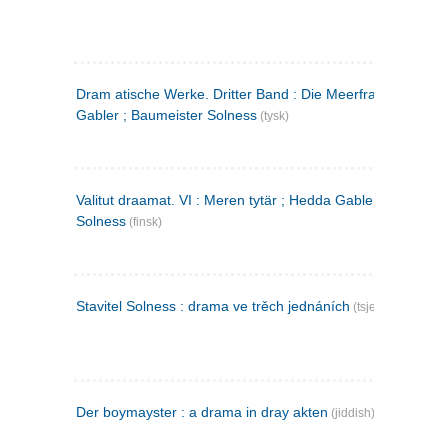
Dram atische Werke. Dritter Band : Die Meerfrau ; Hedda
Gabler ; Baumeister Solness
(tysk)
Valitut draamat. VI : Meren tytär ; Hedda Gabler ; Rakentaj
Solness
(finsk)
Stavitel Solness : drama ve trěch jednáních
(tsjekkisk)
Der boymayster : a drama in dray akten
(jiddish)