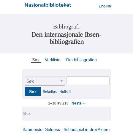
English
Bibliografi
Den internasjonale Ibsen-
bibliografien
Søk
Verkliste
Om bibliografien
Søk
Søk
Søketips
Nullstill
Neste
1–10 av 218
>>
Tittel
Baumeister Solness : Schauspiel in drei Akten
(tysk)