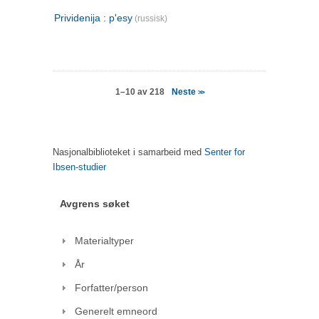
Prividenija : p'esy
(russisk)
Neste
1–10 av 218
>>
Nasjonalbiblioteket i samarbeid med
Senter for
Ibsen-studier
Avgrens søket
Materialtyper
År
Forfatter/person
Generelt emneord