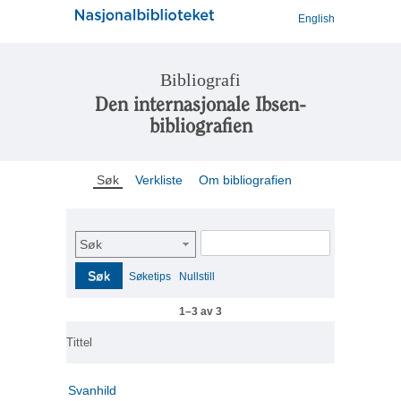
English
Bibliografi
Den internasjonale Ibsen-
bibliografien
Søk
Verkliste
Om bibliografien
Søk
Søk
Søketips
Nullstill
1–3 av 3
Tittel
Svanhild