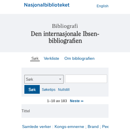
English
Bibliografi
Den internasjonale Ibsen-
bibliografien
Søk
Verkliste
Om bibliografien
Søk
Søk
Søketips
Nullstill
Neste
1–10 av 183
>>
Tittel
Samlede verker : Kongs-emnerne ; Brand ; Peer Gynt. 2