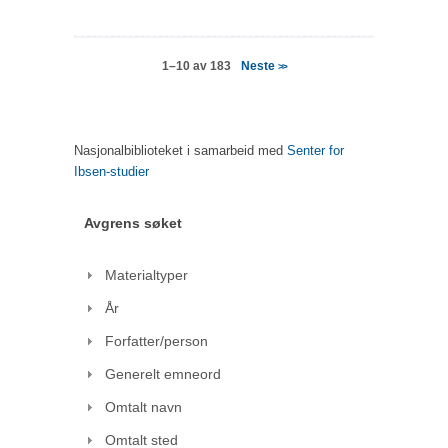
Neste
1–10 av 183
>>
Nasjonalbiblioteket i samarbeid med
Senter for
Ibsen-studier
Avgrens søket
Materialtyper
År
Forfatter/person
Generelt emneord
Omtalt navn
Omtalt sted