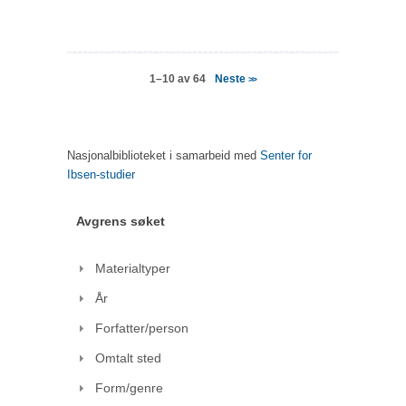
Neste
1–10 av 64
>>
Nasjonalbiblioteket i samarbeid med
Senter for
Ibsen-studier
Avgrens søket
Materialtyper
År
Forfatter/person
Omtalt sted
Form/genre