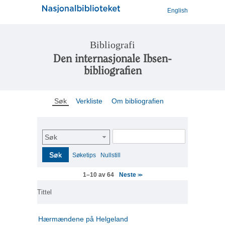
English
Bibliografi
Den internasjonale Ibsen-
bibliografien
Søk
Verkliste
Om bibliografien
Søk
Søk
Søketips
Nullstill
Neste
1–10 av 64
>>
Tittel
Hærmændene på Helgeland