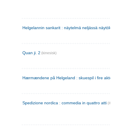
Helgelannin sankarit : näytelmä neljässä näytöksessä
(finsk
Quan ji. 2
(kinesisk)
Hærmændene på Helgeland : skuespil i fire akter
Spedizione nordica : commedia in quattro atti
(italiensk)