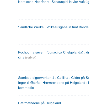
Nordische Heerfahrt : Schauspiel in vier Aufzügen
(tysk)
Sämtliche Werke : Volksausgabe in fünf Bänden
(tysk)
Pochod na sever : (Junaci ca Chelgelanda) : drama u četiri
čina
(serbisk)
Samlede digterverker. 1 : Catilina ; Gildet på Solhaug ; Fru
Inger til Østråt ; Hærmændene på Helgeland ; Kjærlighede
kommedie
Hærmændene på Helgeland