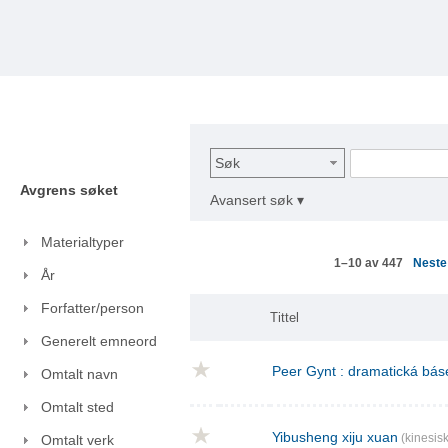
Søk
Avgrens søket
Avansert søk ▾
Materialtyper
Nest
1–10 av 447
År
Forfatter/person
Tittel
Generelt emneord
Peer Gynt : dramatická báse
Omtalt navn
Omtalt sted
Yibusheng xiju xuan
(kinesisk
Omtalt verk