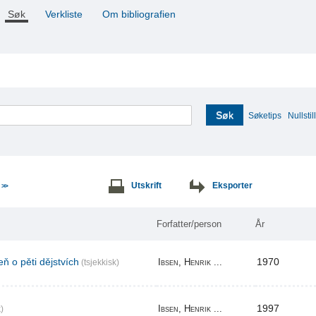
Søk
Verkliste
Om bibliografien
Søk
Søketips
Nullstill
e
Utskrift
Eksporter
>>
Forfatter/person
År
ň o pěti dějstvích
1970
Ibsen, Henrik ...
(tsjekkisk)
1997
Ibsen, Henrik ...
)