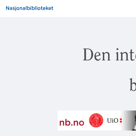
Den int
b