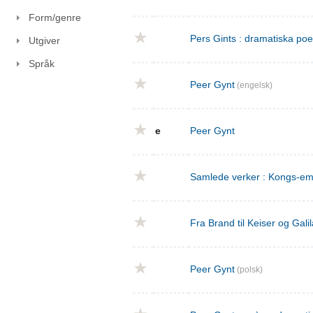
Form/genre
Pers Gints : dramatiska po
Utgiver
Språk
Peer Gynt
(engelsk)
e
Peer Gynt
Samlede verker : Kongs-emn
Fra Brand til Keiser og Gal
Peer Gynt
(polsk)