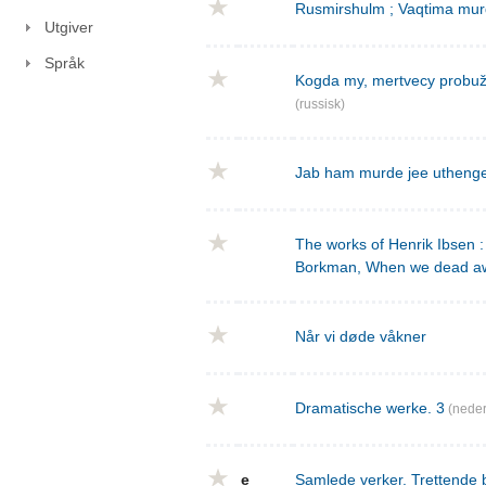
Rusmirshulm ; Vaqtima mur
Utgiver
Språk
Kogda my, mertvecy probužd
(russisk)
Jab ham murde jee utheng
The works of Henrik Ibsen : 
Borkman, When we dead a
Når vi døde våkner
Dramatische werke. 3
(neder
e
Samlede verker. Trettende 