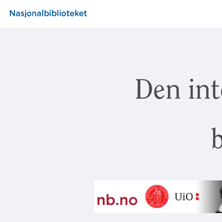
Den int
b