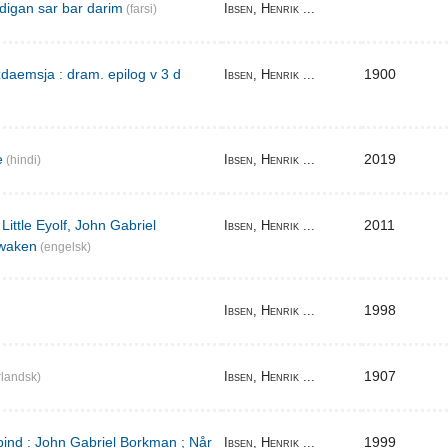
digan sar bar darim
Ibsen, Henrik ...
(farsi)
aemsja : dram. epilog v 3 d
1900
Ibsen, Henrik ...
e
2019
Ibsen, Henrik ...
(hindi)
Little Eyolf, John Gabriel
2011
Ibsen, Henrik ...
waken
(engelsk)
1998
Ibsen, Henrik ...
1907
Ibsen, Henrik ...
landsk)
bind : John Gabriel Borkman ; Når
1999
Ibsen, Henrik ...