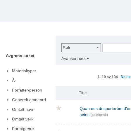
Søk
Avgrens søket
Avansert søk ▾
Materialtyper
Nest
1–10 av 134
År
Forfatter/person
Tittel
Generelt emneord
Quan ens despertarém d'ent
Omtalt navn
actes
(katalansk)
Omtalt verk
Form/genre