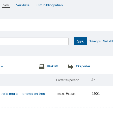
Søk
Verkliste
Om bibliografien
Søk
Søketips
Nullstill
e
Utskrift
Eksporter
>>
Forfatter/person
År
re'ls morts- : drama en tres
1901
Ibsen, Henrik ...