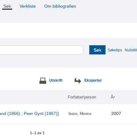
Søk
Verkliste
Om bibliografien
Søk
Søketips
Nullstill
Utskrift
Eksporter
Forfatter/person
År
and (1866) ; Peer Gynt (1867)]
2007
Ibsen, Henrik
1–1 av 1