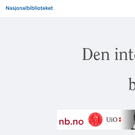
Den int
b