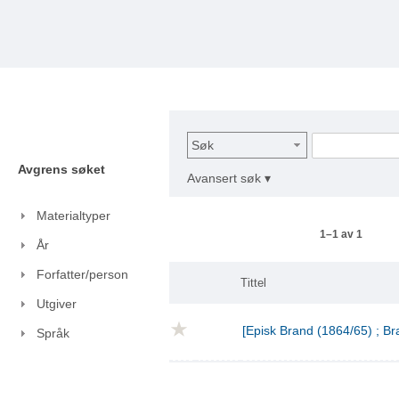
Søk
Avgrens søket
Avansert søk ▾
Materialtyper
1–1 av 1
År
Forfatter/person
Tittel
Utgiver
[Episk Brand (1864/65) ; Br
Språk