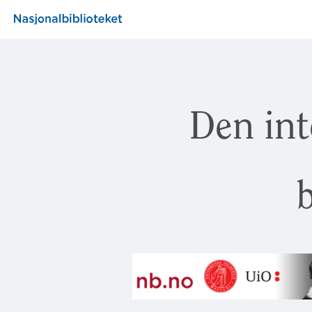
Den int
b