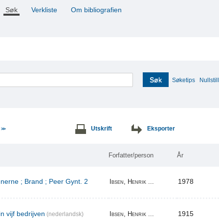
Søk
Verkliste
Om bibliografien
Søk
Søketips
Nullstill
e
Utskrift
Eksporter
>>
Forfatter/person
År
erne ; Brand ; Peer Gynt. 2
1978
Ibsen, Henrik ...
n vijf bedrijven
1915
Ibsen, Henrik ...
(nederlandsk)