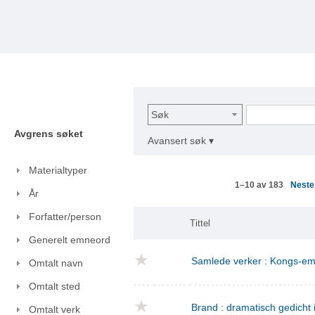
Søk
Avgrens søket
Avansert søk ▾
Materialtyper
Nest
1–10 av 183
År
Forfatter/person
Tittel
Generelt emneord
Samlede verker : Kongs-emn
Omtalt navn
Omtalt sted
Brand : dramatisch gedicht i
Omtalt verk