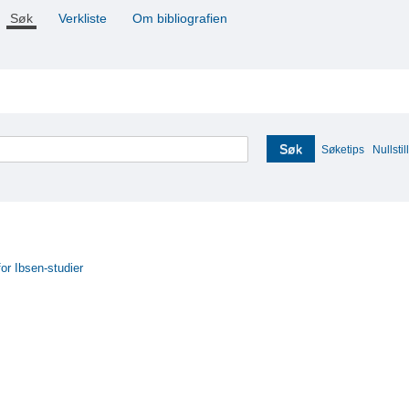
Søk
Verkliste
Om bibliografien
Søk
Søketips
Nullstill
for Ibsen-studier