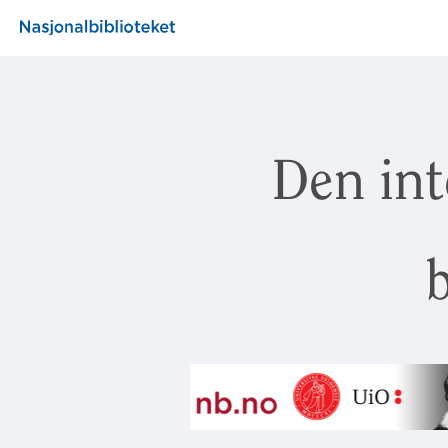
Den int
b