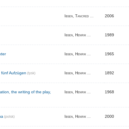
2006
Ibsen, Tancred ...
1989
Ibsen, Henrik ...
kter
1965
Ibsen, Henrik ...
n fünf Aufzügen
1892
Ibsen, Henrik ...
(tysk)
tion, the writing of the play,
1968
Ibsen, Henrik ...
na
2000
Ibsen, Henrik ...
(polsk)