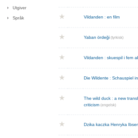
Utgiver
Vildanden : en film
Språk
Yaban ördeği
(tyrkisk)
Vildanden : skuespil i fem a
Die Wildente : Schauspiel i
The wild duck : a new transla
criticism
(engelsk)
Dzika kaczka Henryka Ibse