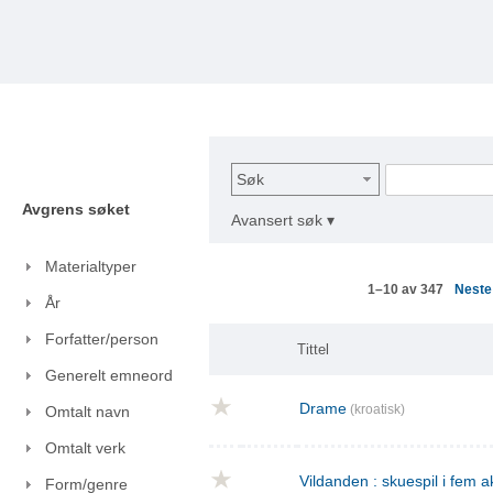
Søk
Avgrens søket
Avansert søk ▾
Materialtyper
Nest
1–10 av 347
År
Forfatter/person
Tittel
Generelt emneord
Drame
(kroatisk)
Omtalt navn
Omtalt verk
Vildanden : skuespil i fem a
Form/genre