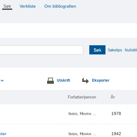
Søk
Verkliste
Om bibliografien
Søk
Søketips
Nullstill
e
Utskrift
Eksporter
>>
Forfatter/person
År
1978
Ibsen, Henrik ...
kter
1942
Ibsen, Henrik ...