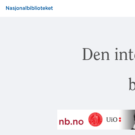
Den int
b