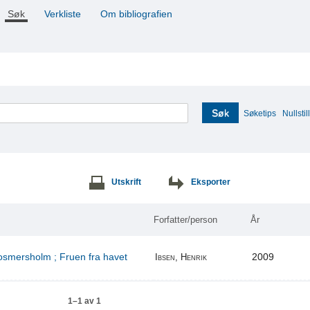
Søk
Verkliste
Om bibliografien
Søk
Søketips
Nullstill
Utskrift
Eksporter
Forfatter/person
År
Rosmersholm ; Fruen fra havet
2009
Ibsen, Henrik
1–1 av 1