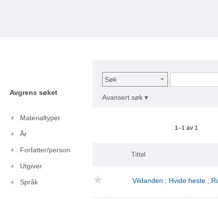
Søk
Avgrens søket
Avansert søk ▾
Materialtyper
1–1 av 1
År
Forfatter/person
Tittel
Utgiver
Vildanden ; Hvide heste ; 
Språk