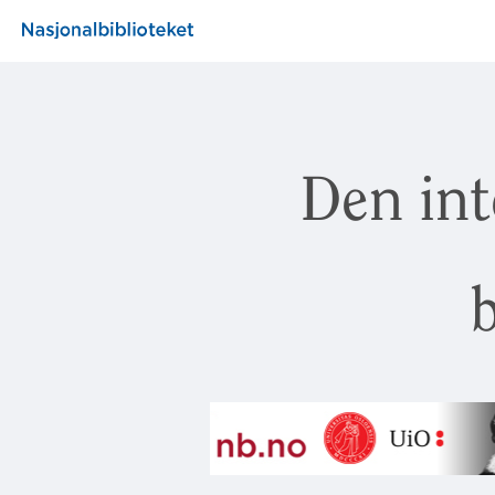
Den int
b