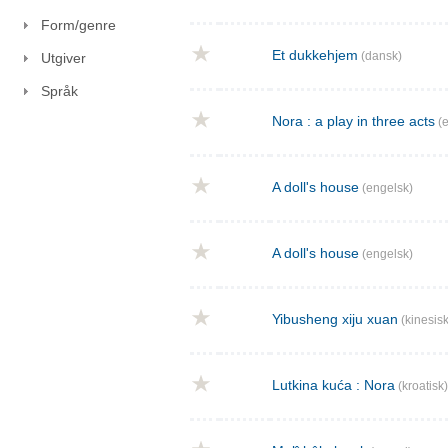
Form/genre
Et dukkehjem
(dansk)
Utgiver
Språk
Nora : a play in three acts
(e
A doll's house
(engelsk)
A doll's house
(engelsk)
Yibusheng xiju xuan
(kinesisk
Lutkina kuća : Nora
(kroatisk)