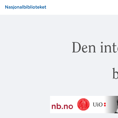
Den int
b