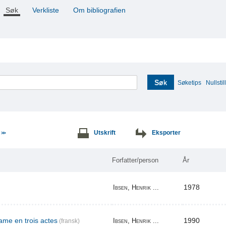
Søk
Verkliste
Om bibliografien
Søk
Søketips
Nullstill
e
Utskrift
Eksporter
>>
Forfatter/person
År
1978
Ibsen, Henrik ...
me en trois actes
1990
Ibsen, Henrik ...
(fransk)