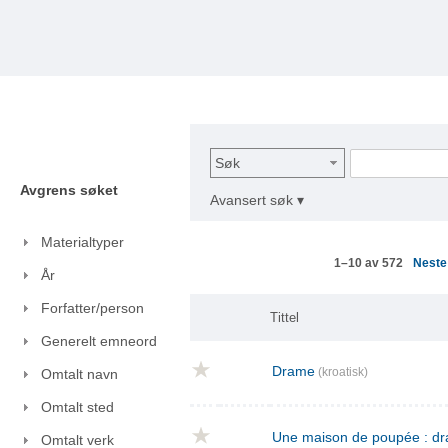
Søk
Avgrens søket
Avansert søk ▾
Materialtyper
Nest
1–10 av 572
År
Forfatter/person
Tittel
Generelt emneord
Drame
(kroatisk)
Omtalt navn
Omtalt sted
Une maison de poupée : dra
Omtalt verk