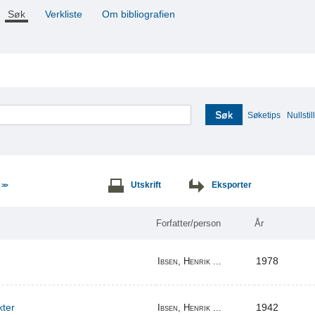
Søk
Verkliste
Om bibliografien
Søk
Søketips
Nullstill
e
Utskrift
Eksporter
>>
Forfatter/person
År
1978
Ibsen, Henrik ...
kter
1942
Ibsen, Henrik ...