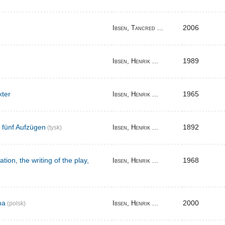
2006
Ibsen, Tancred ...
1989
Ibsen, Henrik ...
kter
1965
Ibsen, Henrik ...
n fünf Aufzügen
1892
Ibsen, Henrik ...
(tysk)
tion, the writing of the play,
1968
Ibsen, Henrik ...
na
2000
Ibsen, Henrik ...
(polsk)