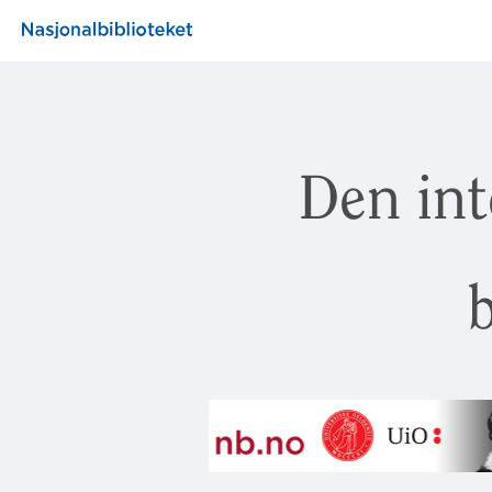
Den int
b