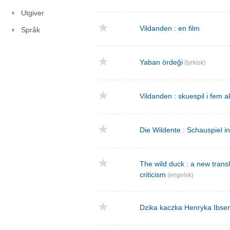
Utgiver
Vildanden : en film
Språk
Yaban ördeği
(tyrkisk)
Vildanden : skuespil i fem a
Die Wildente : Schauspiel i
The wild duck : a new transla
criticism
(engelsk)
Dzika kaczka Henryka Ibse