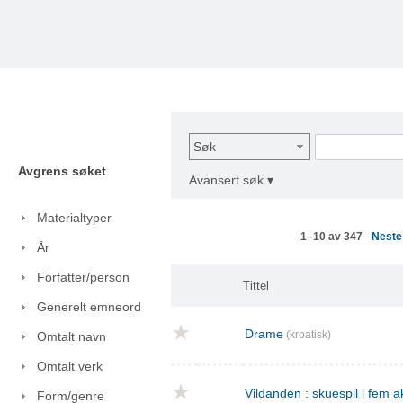
Søk
Avgrens søket
Avansert søk ▾
Materialtyper
Nest
1–10 av 347
År
Forfatter/person
Tittel
Generelt emneord
Drame
(kroatisk)
Omtalt navn
Omtalt verk
Vildanden : skuespil i fem a
Form/genre