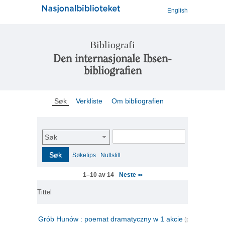
English
Bibliografi
Den internasjonale Ibsen-
bibliografien
Søk
Verkliste
Om bibliografien
Søk
Søk
Søketips
Nullstill
Neste
1–10 av 14
>>
Tittel
Grób Hunów : poemat dramatyczny w 1 akcie
(polsk)