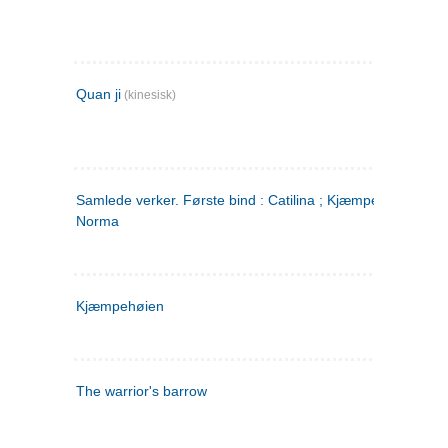
Quan ji
(kinesisk)
Samlede verker. Første bind : Catilina ; Kjæmpehøien ;
Norma
Kjæmpehøien
The warrior's barrow