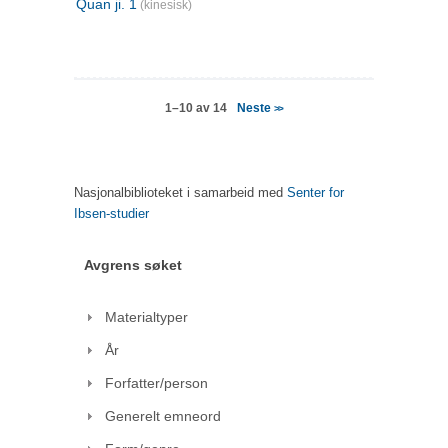
Quan ji. 1
(kinesisk)
Neste
1–10 av 14
>>
Nasjonalbiblioteket i samarbeid med
Senter for
Ibsen-studier
Avgrens søket
Materialtyper
År
Forfatter/person
Generelt emneord