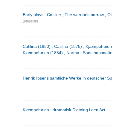
Early plays : Catiline ; The warrior's barrow ; Olaf Liljekran
(engelsk)
Catilina (1850) ; Catilina (1875) ; Kjæmpehøien (1850) ;
Kjæmpehøien (1854) ; Norma ; Sancthansnatten
Henrik Ibsens sämtliche Werke in deutscher Sprache. 2
(ty
Kjæmpehøien : dramatisk Digtning i een Act