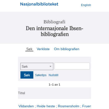
English
Bibliografi
Den internasjonale Ibsen-
bibliografien
Søk
Verkliste
Om bibliografien
Søk
Søk
Søketips
Nullstill
1–1 av 1
Tittel
Vildanden ; Hvide heste ; Rosmersholm ; Fruen fra havet