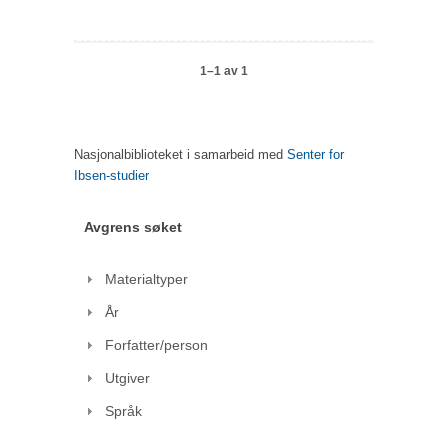
1–1 av 1
Nasjonalbiblioteket i samarbeid med
Senter for
Ibsen-studier
Avgrens søket
Materialtyper
År
Forfatter/person
Utgiver
Språk