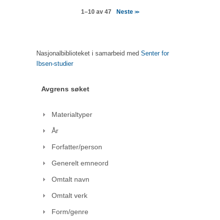
Neste
1–10 av 47
>>
Nasjonalbiblioteket i samarbeid med
Senter for
Ibsen-studier
Avgrens søket
Materialtyper
År
Forfatter/person
Generelt emneord
Omtalt navn
Omtalt verk
Form/genre