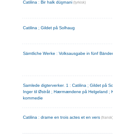
Catilina : Bir halk düşmani
(tyrkisk)
Catilina ; Gildet på Solhaug
Sämtliche Werke : Volksausgabe in fünf Bänden
(tysk)
Samlede digterverker. 1 : Catilina ; Gildet på Solhaug ; Fru
Inger til Østråt ; Hærmændene på Helgeland ; Kjærlighede
kommedie
Catilina : drame en trois actes et en vers
(fransk)