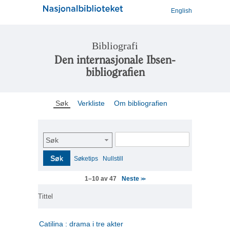
English
Bibliografi
Den internasjonale Ibsen-
bibliografien
Søk
Verkliste
Om bibliografien
Søk
Søk
Søketips
Nullstill
Neste
1–10 av 47
>>
Tittel
Catilina : drama i tre akter