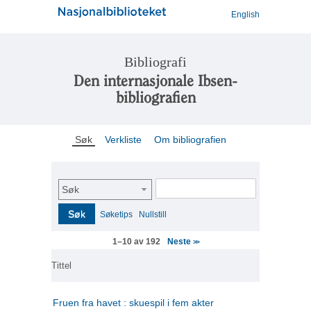
English
Bibliografi
Den internasjonale Ibsen-
bibliografien
Søk
Verkliste
Om bibliografien
Søk
Søk
Søketips
Nullstill
Neste
1–10 av 192
>>
Tittel
Fruen fra havet : skuespil i fem akter