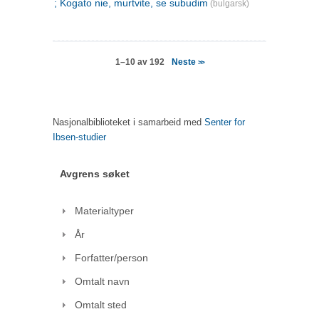
; Kogato nie, murtvite, se subudim
(bulgarsk)
Neste
1–10 av 192
>>
Nasjonalbiblioteket i samarbeid med
Senter for
Ibsen-studier
Avgrens søket
Materialtyper
År
Forfatter/person
Omtalt navn
Omtalt sted