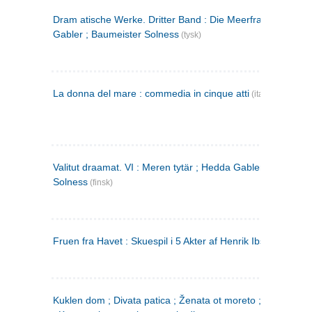
Dram atische Werke. Dritter Band : Die Meerfrau ; Hedda
Gabler ; Baumeister Solness
(tysk)
La donna del mare : commedia in cinque atti
(italiensk)
Valitut draamat. VI : Meren tytär ; Hedda Gabler ; Rakentaj
Solness
(finsk)
Fruen fra Havet : Skuespil i 5 Akter af Henrik Ibsen
Kuklen dom ; Divata patica ; Ženata ot moreto ; Malkijat Ejo