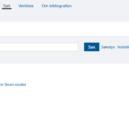
Søk
Verkliste
Om bibliografien
Søk
Søketips
Nullstill
for Ibsen-studier