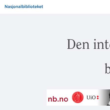
Den int
b