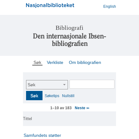
English
Bibliografi
Den internasjonale Ibsen-
bibliografien
Søk
Verkliste
Om bibliografien
Søk
Søk
Søketips
Nullstill
Neste
1–10 av 183
>>
Tittel
Samfundets støtter