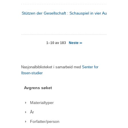
Stützen der Gesellschaft : Schauspiel in vier Aufzügen
(tysk
Neste
1–10 av 183
>>
Nasjonalbiblioteket i samarbeid med
Senter for
Ibsen-studier
Avgrens søket
Materialtyper
År
Forfatter/person