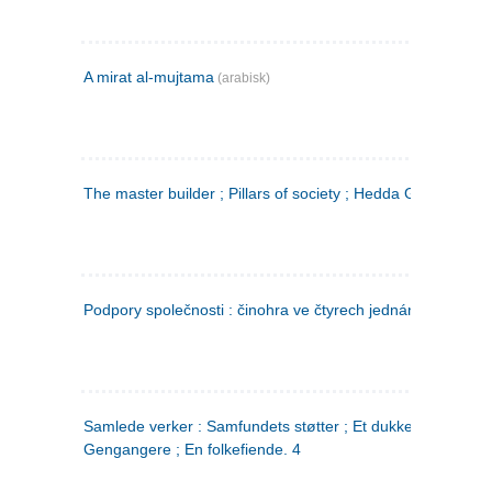
A mirat al-mujtama
(arabisk)
The master builder ; Pillars of society ; Hedda Gabler
Podpory společnosti : činohra ve čtyrech jednáních
(tsjekkis
Samlede verker : Samfundets støtter ; Et dukkehjem ;
Gengangere ; En folkefiende. 4