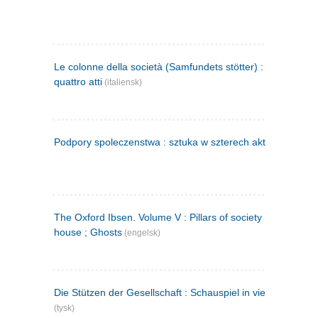
Le colonne della società (Samfundets stötter) : commedia 
quattro atti
(italiensk)
Podpory spoleczenstwa : sztuka w szterech aktach
(polsk)
The Oxford Ibsen. Volume V : Pillars of society ; A doll's
house ; Ghosts
(engelsk)
Die Stützen der Gesellschaft : Schauspiel in vier Aufzügen
(tysk)